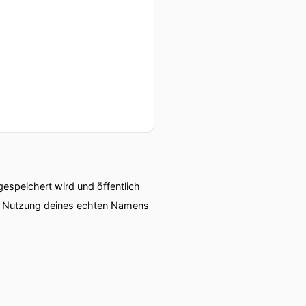
!
niert und uns auf der
acht eine
speichert wird und öffentlich
ie Nutzung deines echten Namens
 es in Deutschland gibt