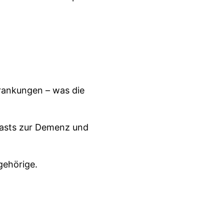
rankungen – was die
casts zur Demenz und
gehörige.
 Demenz – Ich möchte euch