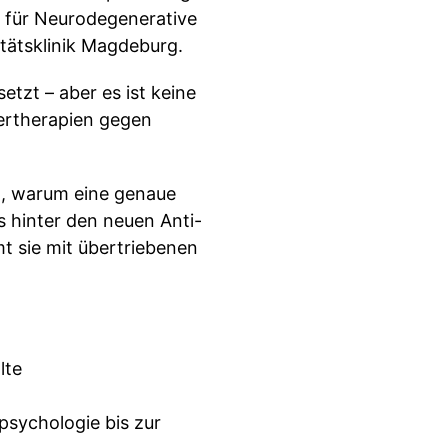
m für Neurodegenerative
ätsklinik Magdeburg.
etzt – aber es ist keine
pertherapien gegen
ft, warum eine genaue
 hinter den neuen Anti-
mt sie mit übertriebenen
lte
sychologie bis zur